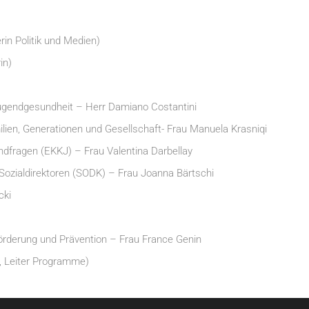
rin Politik und Medien)
in)
ugendgesundheit – Herr Damiano Costantini
ien, Generationen und Gesellschaft- Frau Manuela Krasniqi
dfragen (EKKJ) – Frau Valentina Darbellay
 Sozialdirektoren (SODK) – Frau Joanna Bärtschi
cki
rderung und Prävention – Frau France Genin
r, Leiter Programme)