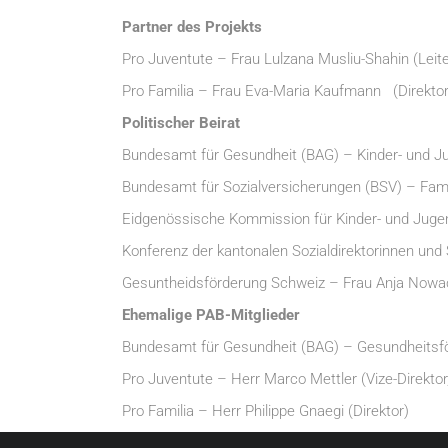
Partner des Projekts
Pro Juventute – Frau Lulzana Musliu-Shahin (Leite
Pro Familia – Frau Eva-Maria
Kaufmann
(Direktor
Politischer Beirat
Bundesamt für Gesundheit (BAG) – Kinder- und J
Bundesamt für Sozialversicherungen (BSV) – Famil
Eidgenössische Kommission für Kinder- und Jugen
Konferenz der kantonalen Sozialdirektorinnen und
Gesuntheidsförderung Schweiz – Frau Anja Nowa
Ehemalige PAB-Mitglieder
Bundesamt für Gesundheit (BAG) – Gesundheitsfö
Pro Juventute – Herr Marco Mettler (Vize-Direkto
Pro Familia – Herr Philippe Gnaegi (Direktor)