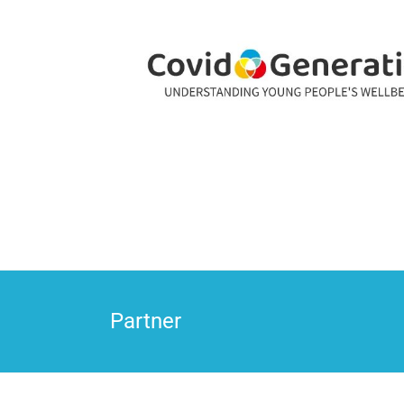
CovidGeneration
Partner