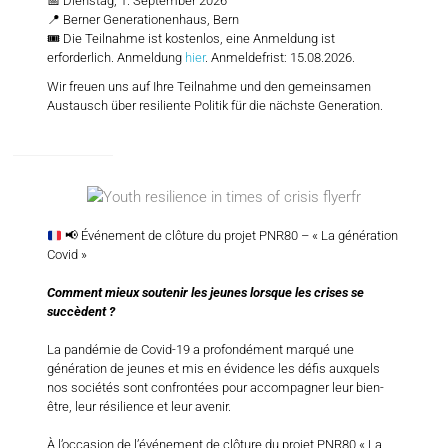
📅 Dienstag, 1. September 2026
📍 Berner Generationenhaus, Bern
🎟️ Die Teilnahme ist kostenlos, eine Anmeldung ist
erforderlich. Anmeldung
hier
. Anmeldefrist: 15.08.2026.
Wir freuen uns auf Ihre Teilnahme und den gemeinsamen
Austausch über resiliente Politik für die nächste Generation.
📢
Événement de clôture du projet PNR80 – « La génération
Covid »
Comment mieux soutenir les jeunes lorsque les crises se
succèdent ?
La pandémie de Covid-19 a profondément marqué une
génération de jeunes et mis en évidence les défis auxquels
nos sociétés sont confrontées pour accompagner leur bien-
être, leur résilience et leur avenir.
À l’occasion de l’événement de clôture du projet PNR80 « La