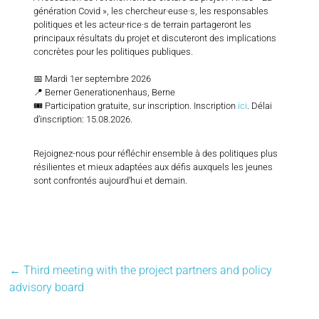
génération Covid », les chercheur·euse·s, les responsables
politiques et les acteur·rice·s de terrain partageront les
principaux résultats du projet et discuteront des implications
concrètes pour les politiques publiques.
📅 Mardi 1er septembre 2026
📍 Berner Generationenhaus, Berne
🎟️ Participation gratuite, sur inscription. Inscription
ici
. Délai
d’inscription: 15.08.2026.
Rejoignez-nous pour réfléchir ensemble à des politiques plus
résilientes et mieux adaptées aux défis auxquels les jeunes
sont confrontés aujourd’hui et demain.
←
Third meeting with the project partners and policy
advisory board